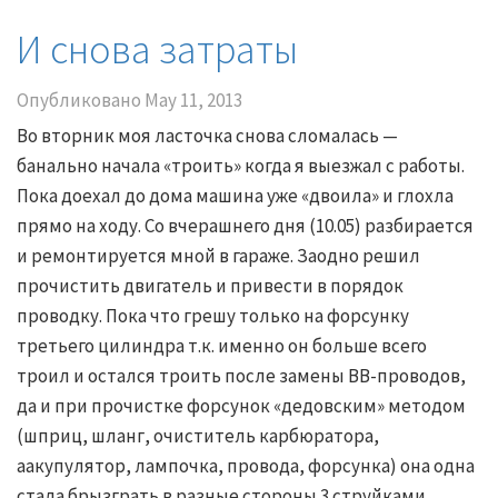
И снова затраты
Опубликовано
May 11, 2013
Во вторник моя ласточка снова сломалась —
банально начала «троить» когда я выезжал с работы.
Пока доехал до дома машина уже «двоила» и глохла
прямо на ходу. Со вчерашнего дня (10.05) разбирается
и ремонтируется мной в гараже. Заодно решил
прочистить двигатель и привести в порядок
проводку. Пока что грешу только на форсунку
третьего цилиндра т.к. именно он больше всего
троил и остался троить после замены ВВ-проводов,
да и при прочистке форсунок «дедовским» методом
(шприц, шланг, очиститель карбюратора,
аакупулятор, лампочка, провода, форсунка) она одна
стала брызграть в разные стороны 3 струйками