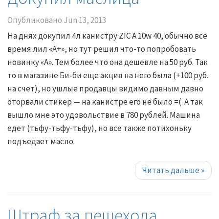
Опубликовано
Jun 13, 2013
На днях докупил 4л канистру ZIC A 10w 40, обычно все
время лил «A+», но тут решил что-то попробовать
новинку «A». Тем более что она дешевле на 50 руб. Так
то в магазине Би-би еще акция на него была (+100 руб.
на счет), но ушлые продавцы видимо давным давно
оторвали стикер — на канистре его не было =(. А так
вышло мне это удовольствие в 780 рублей. Машина
едет (тьфу-тьфу-тьфу), но все также потихоньку
подъедает масло.
Читать дальше
»
Штраф за пешехода