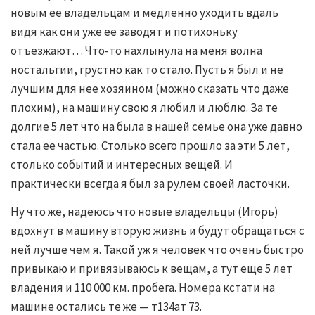
новым ее владельцам и медленно уходить вдаль
видя как они уже ее заводят и потихоньку
отъезжают… Что-то нахлынула на меня волна
ностальгии, грустно как то стало. Пусть я был и не
лучшим для нее хозяином (можно сказать что даже
плохим), на машину свою я любил и люблю. За те
долгие 5 лет что на была в нашей семье она уже давно
стала ее частью. Столько всего прошло за эти 5 лет,
столько событий и интересных вещей. И
практически всегда я был за рулем своей ласточки.
Ну что же, надеюсь что новые владельцы (Игорь)
вдохнут в машину вторую жизнь и будут обращаться с
ней лучше чем я. Такой уж я человек что очень быстро
привыкаю и привязываюсь к вещам, а тут еще 5 лет
владения и 110 000 км. пробега. Номера кстати на
машине остались те же — т134ат 73.